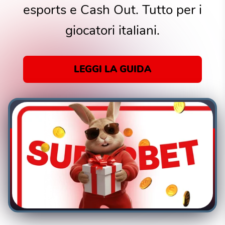
esports e Cash Out. Tutto per i
giocatori italiani.
LEGGI LA GUIDA