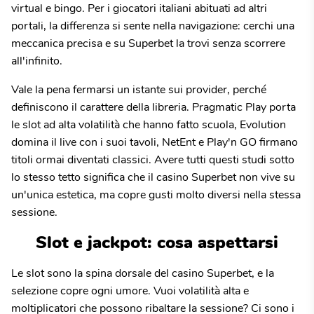
virtual e bingo. Per i giocatori italiani abituati ad altri
portali, la differenza si sente nella navigazione: cerchi una
meccanica precisa e su Superbet la trovi senza scorrere
all'infinito.
Vale la pena fermarsi un istante sui provider, perché
definiscono il carattere della libreria. Pragmatic Play porta
le slot ad alta volatilità che hanno fatto scuola, Evolution
domina il live con i suoi tavoli, NetEnt e Play'n GO firmano
titoli ormai diventati classici. Avere tutti questi studi sotto
lo stesso tetto significa che il casino Superbet non vive su
un'unica estetica, ma copre gusti molto diversi nella stessa
sessione.
Slot e jackpot: cosa aspettarsi
Le slot sono la spina dorsale del casino Superbet, e la
selezione copre ogni umore. Vuoi volatilità alta e
moltiplicatori che possono ribaltare la sessione? Ci sono i