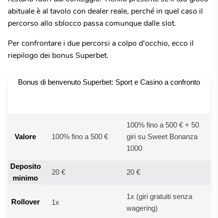
abituale è al tavolo con dealer reale, perché in quel caso il
percorso allo sblocco passa comunque dalle slot.
Per confrontare i due percorsi a colpo d'occhio, ecco il
riepilogo dei bonus Superbet.
Bonus di benvenuto Superbet: Sport e Casino a confronto
Voce
Bonus Sport
Bonus Casino
100% fino a 500 € + 50
Valore
100% fino a 500 €
giri su Sweet Bonanza
1000
Deposito
20 €
20 €
minimo
1x (giri gratuiti senza
Rollover
1x
wagering)