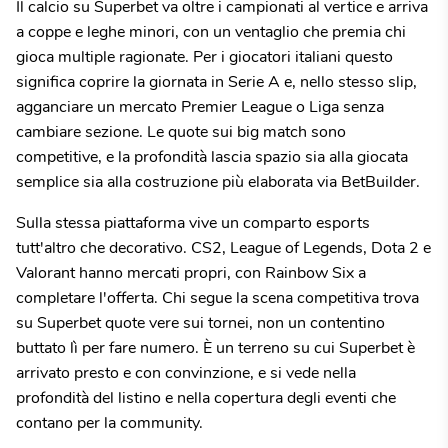
Il calcio su Superbet va oltre i campionati al vertice e arriva
a coppe e leghe minori, con un ventaglio che premia chi
gioca multiple ragionate. Per i giocatori italiani questo
significa coprire la giornata in Serie A e, nello stesso slip,
agganciare un mercato Premier League o Liga senza
cambiare sezione. Le quote sui big match sono
competitive, e la profondità lascia spazio sia alla giocata
semplice sia alla costruzione più elaborata via BetBuilder.
Sulla stessa piattaforma vive un comparto esports
tutt'altro che decorativo. CS2, League of Legends, Dota 2 e
Valorant hanno mercati propri, con Rainbow Six a
completare l'offerta. Chi segue la scena competitiva trova
su Superbet quote vere sui tornei, non un contentino
buttato lì per fare numero. È un terreno su cui Superbet è
arrivato presto e con convinzione, e si vede nella
profondità del listino e nella copertura degli eventi che
contano per la community.