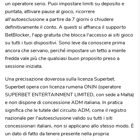
un operatore serio. Puoi impostare limiti su deposito e
puntata, attivare pause al gioco, ricorrere
all'autoesclusione a partire da 7 giorni o chiudere
definitivamente il conto. A questi si affianca il supporto
BetBlocker, l'app gratuita che blocca l'accesso ai siti gioco
su tutti i tuoi dispositivi. Sono leve da conoscere prima
ancora che servano, perché impostare un tetto a mente
fredda vale più che qualsiasi buon proposito preso a
sessione iniziata.
Una precisazione doverosa sulla licenza Superbet.
Superbet opera con licenza rumena ONJN (operatore
SUPERBET ENTERTAINMENT LIMITED, con sede a Malta)
e non dispone di concessione ADM italiana. In pratica
significa che le tutele del circuito ADM, come il registro
nazionale per l'autoesclusione valido su tutti i siti
concessionari italiani, non si applicano allo stesso modo. È
un dato di fatto da tenere presente nella propria