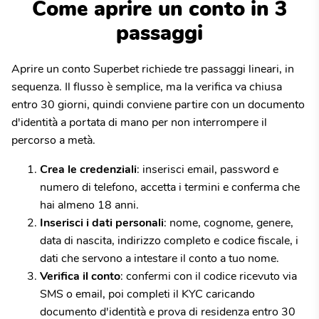
Come aprire un conto in 3
passaggi
Aprire un conto Superbet richiede tre passaggi lineari, in
sequenza. Il flusso è semplice, ma la verifica va chiusa
entro 30 giorni, quindi conviene partire con un documento
d'identità a portata di mano per non interrompere il
percorso a metà.
Crea le credenziali
: inserisci email, password e
numero di telefono, accetta i termini e conferma che
hai almeno 18 anni.
Inserisci i dati personali
: nome, cognome, genere,
data di nascita, indirizzo completo e codice fiscale, i
dati che servono a intestare il conto a tuo nome.
Verifica il conto
: confermi con il codice ricevuto via
SMS o email, poi completi il KYC caricando
documento d'identità e prova di residenza entro 30