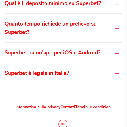
Qual è il deposito minimo su Superbet?
Quanto tempo richiede un prelievo su
Superbet?
Superbet ha un'app per iOS e Android?
Superbet è legale in Italia?
Informativa sulla privacy
Contatti
Termini e condizioni
18+