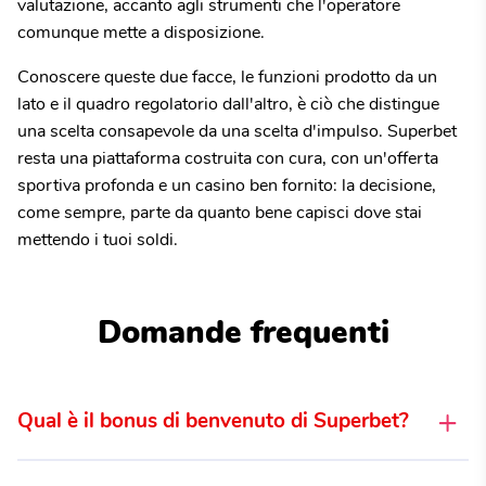
valutazione, accanto agli strumenti che l'operatore
comunque mette a disposizione.
Conoscere queste due facce, le funzioni prodotto da un
lato e il quadro regolatorio dall'altro, è ciò che distingue
una scelta consapevole da una scelta d'impulso. Superbet
resta una piattaforma costruita con cura, con un'offerta
sportiva profonda e un casino ben fornito: la decisione,
come sempre, parte da quanto bene capisci dove stai
mettendo i tuoi soldi.
Domande frequenti
Qual è il bonus di benvenuto di Superbet?