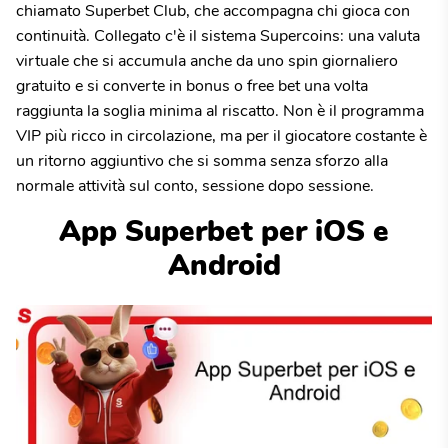
chiamato Superbet Club, che accompagna chi gioca con
continuità. Collegato c'è il sistema Supercoins: una valuta
virtuale che si accumula anche da uno spin giornaliero
gratuito e si converte in bonus o free bet una volta
raggiunta la soglia minima al riscatto. Non è il programma
VIP più ricco in circolazione, ma per il giocatore costante è
un ritorno aggiuntivo che si somma senza sforzo alla
normale attività sul conto, sessione dopo sessione.
App Superbet per iOS e
Android