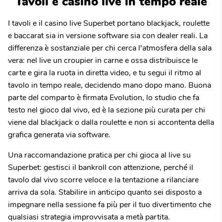
Tavoli e casino live in tempo reale
I tavoli e il casino live Superbet portano blackjack, roulette
e baccarat sia in versione software sia con dealer reali. La
differenza è sostanziale per chi cerca l'atmosfera della sala
vera: nel live un croupier in carne e ossa distribuisce le
carte e gira la ruota in diretta video, e tu segui il ritmo al
tavolo in tempo reale, decidendo mano dopo mano. Buona
parte del comparto è firmata Evolution, lo studio che fa
testo nel gioco dal vivo, ed è la sezione più curata per chi
viene dal blackjack o dalla roulette e non si accontenta della
grafica generata via software.
Una raccomandazione pratica per chi gioca al live su
Superbet: gestisci il bankroll con attenzione, perché il
tavolo dal vivo scorre veloce e la tentazione a rilanciare
arriva da sola. Stabilire in anticipo quanto sei disposto a
impegnare nella sessione fa più per il tuo divertimento che
qualsiasi strategia improvvisata a metà partita.