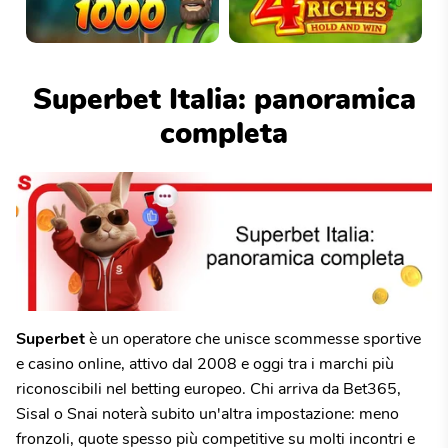
Superbet Italia: panoramica
completa
Superbet
è un operatore che unisce scommesse sportive
e casino online, attivo dal 2008 e oggi tra i marchi più
riconoscibili nel betting europeo. Chi arriva da Bet365,
Sisal o Snai noterà subito un'altra impostazione: meno
fronzoli, quote spesso più competitive su molti incontri e