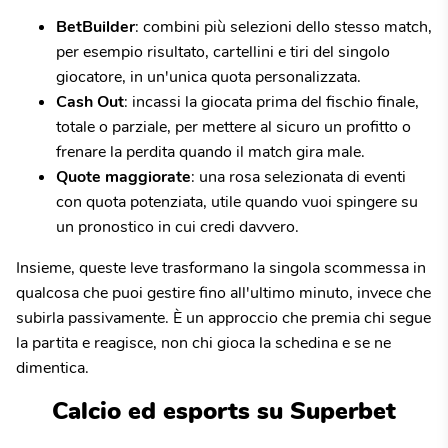
BetBuilder
: combini più selezioni dello stesso match,
per esempio risultato, cartellini e tiri del singolo
giocatore, in un'unica quota personalizzata.
Cash Out
: incassi la giocata prima del fischio finale,
totale o parziale, per mettere al sicuro un profitto o
frenare la perdita quando il match gira male.
Quote maggiorate
: una rosa selezionata di eventi
con quota potenziata, utile quando vuoi spingere su
un pronostico in cui credi davvero.
Insieme, queste leve trasformano la singola scommessa in
qualcosa che puoi gestire fino all'ultimo minuto, invece che
subirla passivamente. È un approccio che premia chi segue
la partita e reagisce, non chi gioca la schedina e se ne
dimentica.
Calcio ed esports su Superbet