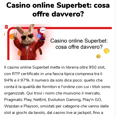
Casino online Superbet: cosa
offre davvero?
Il casino online Superbet mette in libreria oltre 950 slot,
con RTP certificato in una fascia tipica compresa tra il
94% e il 97%. Il numero da solo dice poco: quello che
conta è la qualità dei fornitori e l'ordine con cui i titoli sono
organizzati. Qui trovi i nomi che muovono il mercato,
Pragmatic Play, NetEnt, Evolution Gaming, Play'n GO,
Wazdan e Playson, smistati per categorie che vanno dalle
slot ai giochi da tavolo, dal casino live ai jackpot, fino a