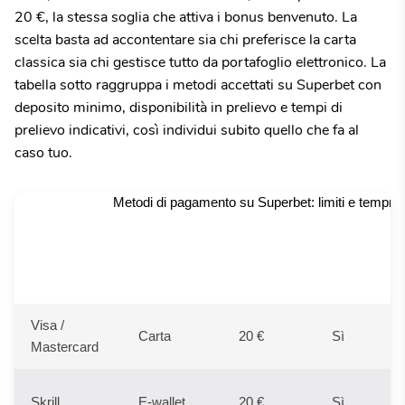
20 €, la stessa soglia che attiva i bonus benvenuto. La
scelta basta ad accontentare sia chi preferisce la carta
classica sia chi gestisce tutto da portafoglio elettronico. La
tabella sotto raggruppa i metodi accettati su Superbet con
deposito minimo, disponibilità in prelievo e tempi di
prelievo indicativi, così individui subito quello che fa al
caso tuo.
Metodi di pagamento su Superbet: limiti e tempi
Deposito
Metodo
Tipo
Prelievo
minimo
Visa /
Carta
20 €
Sì
Mastercard
Skrill
E-wallet
20 €
Sì